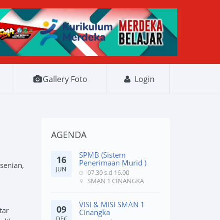
Gallery Foto
Login
AGENDA
SPMB (Sistem
16
Penerimaan Murid )
senian,
JUN
07.30 s.d 16.00
SMAN 1 CINANGKA
VISI & MISI SMAN 1
09
tar
Cinangka
DEC