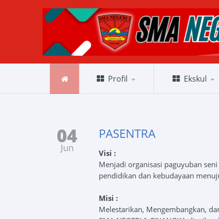
EKSTRA KULIKULER
Home
/ Ekstra Kulikuler
Profil
Ekskul
04
PASENTRA
Jun
Visi :
Menjadi organisasi paguyuban seni
pendidikan dan kebudayaan menuju
Misi :
Melestarikan, Mengembangkan, dan 