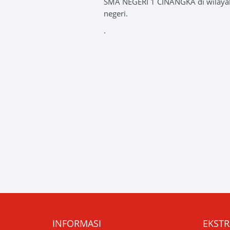
SMA NEGERI 1 CINANGKA di wilayah
negeri.
.
INFORMASI
EKSTR