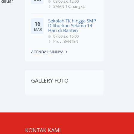
diluar
08.00 s.d 12.00
SMAN 1 Cinangka
Sekolah TK hingga SMP
16
Diliburkan Selama 14
MAR
Hari di Banten
07.00 s.d 16.00
Prov. BANTEN
AGENDA LAINNYA
GALLERY FOTO
KONTAK KAMI