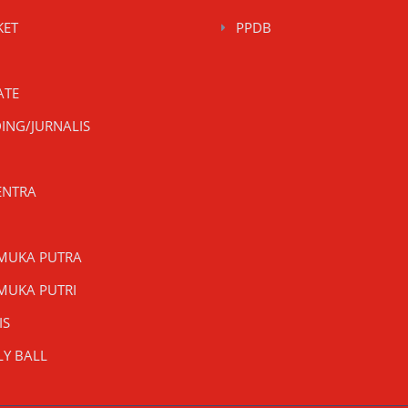
KET
PPDB
ATE
ING/JURNALIS
ENTRA
MUKA PUTRA
MUKA PUTRI
IS
LY BALL